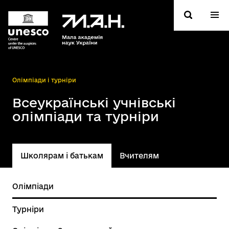
Oлімпіади і турніри
Всеукраїнські учнівські
олімпіади та турніри
Школярам і батькам
Вчителям
Олімпіади
Турніри