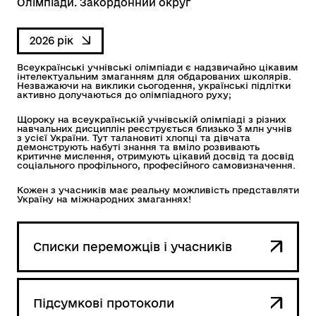
Олімпіади. Закордонний округ
2026 рік
Всеукраїнські учнівські олімпіади є надзвичайно цікавим
інтелектуальним змаганням для обдарованих школярів.
Незважаючи на виклики сьогодення, українські підлітки
активно долучаються до олімпіадного руху;
Щороку на всеукраїнській учнівській олімпіаді з різних
навчальних дисциплін реєструється близько 3 млн учнів
з усієї України. Тут талановиті хлопці та дівчата
демонструють набуті знання та вміло розвивають
критичне мислення, отримують цікавий досвід та досвід
соціального профільного, професійного самовизначення.
Кожен з учасників має реальну можливість представляти
Україну на міжнародних змаганнях!
Списки переможців і учасників
Підсумкові протоколи