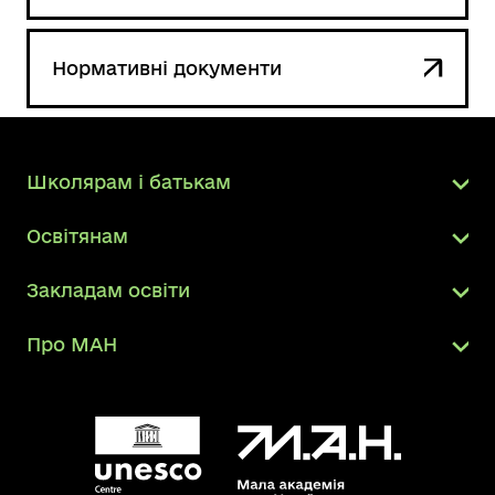
Нормативні документи
Школярам і батькам
Освітянам
Закладам освіти
Про МАН