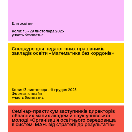
Для освітян
Коли: 15 - 29 листопада 2025
участь безплатна
Спецкурс для педагогічних працівників
закладів освіти «Математика без кордонів»
Коли: 13 листопада - 11 грудня 2025
Формат: онлайн
участь безплатна
Семінар-практикум заступників директорів
обласних малих академій наук учнівської
молоді «Організація освітнього середовища
в системі МАН: від стратегії до результатів»