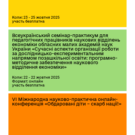
Коли: 23 - 25 жовтня 2025
участь безплатна
Всеукраїнський семінар-практикум для
педагогічних працівників наукових відділень
економіки обласних малих академій наук
України «Сучасні аспекти організації роботи
за дослідницько-експериментальним
напрямом позашкільної освіти: програмно-
методичне забезпечення наукового
відділення економіки»
Коли: 22 - 22 жовтня 2025
Формат: онлайн
участь безплатна
VI Міжнародна науково-практична онлайн-
конференція «Обдаровані діти – скарб нації!»