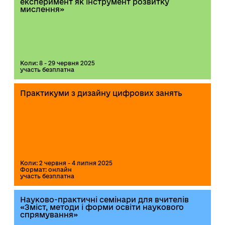
експеримент як інструмент розвитку
мислення»
Коли: 8 - 29 червня 2025
участь безплатна
Практикуми з дизайну цифрових занять
Коли: 2 червня - 4 липня 2025
Формат: онлайн
участь безплатна
Науково-практичні семінари для вчителів
«Зміст, методи і форми освіти наукового
спрямування»