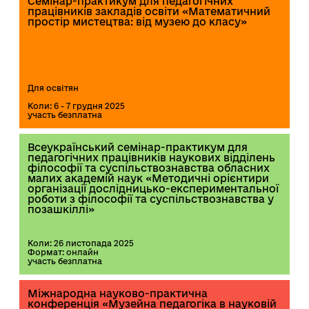
Семінар-практикум для педагогічних
працівників закладів освіти «Математичний
простір мистецтва: від музею до класу»
Для освітян
Коли: 6 - 7 грудня 2025
участь безплатна
Всеукраїнський семінар-практикум для
педагогічних працівників наукових відділень
філософії та суспільствознавства обласних
малих академій наук «Методичні орієнтири
організації дослідницько-експериментальної
роботи з філософії та суспільствознавства у
позашкіллі»
Коли: 26 листопада 2025
Формат: онлайн
участь безплатна
Міжнародна науково-практична
конференція «Музейна педагогіка в науковій