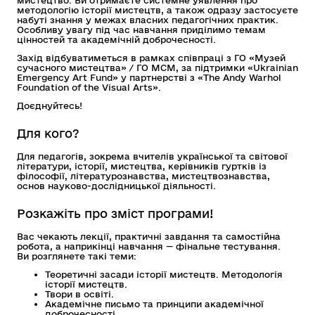
мистецтво. Ви отримаєте системне уявлення про
методологію історії мистецтв, а також одразу застосуєте
набуті знання у межах власних педагогічних практик.
Особливу увагу під час навчання приділимо темам
цінностей та академічній доброчесності.
Захід відбуватиметься в рамках співпраці з ГО «Музей
сучасного мистецтва» / ГО МСМ, за підтримки «Ukrainian
Emergency Art Fund» у партнерстві з «The Andy Warhol
Foundation of the Visual Arts».
Доєднуйтесь!
Для кого?
Для педагогів, зокрема вчителів української та світової
літератури, історії, мистецтва, керівників гуртків із
філософії, літературознавства, мистецтвознавства,
основ науково-дослідницької діяльності.
Розкажіть про зміст програми!
Вас чекають лекції, практичні завдання та самостійна
робота, а наприкінці навчання — фінальне тестування.
Ви розглянете такі теми:
Теоретичні засади історії мистецтв. Методологія
історії мистецтв.
Твори в освіті.
Академічне письмо та принципи академічної
доброчесності.