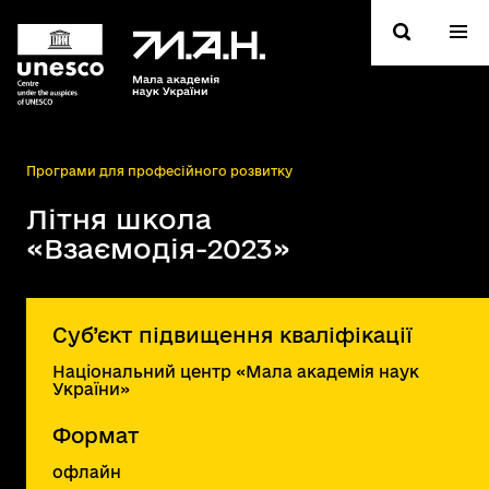
Програми для професійного розвитку
Літня школа
«Взаємодія-2023»
Суб’єкт підвищення кваліфікації
Національний центр «Мала академія наук
України»
Формат
офлайн