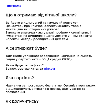
Програма
Що я отримаю від літньої школи?
Ввійдете в культурний та науковий контекст.
Дізнаєтесь про ключові аспекти аналізу творів
мистецтва як історичних джерел.
Зможете визначати актуальні проблеми суспільних і
гуманітарних дисциплін. Допоможете учням обирати
коректні методи дослідження цих тем.
А сертифікат буде?
Так! Після успішного завершення навчання. Кількість
годин у сертифікаті — 30 (1 кредит ЄКТС).
Яким буде сертифікат?
Зразок сертифіката: за
лінком
Яка вартість?
Навчання за програмою безплатне. Організатори також
відшкодовують витрати на проїзд, харчування та
проживання.
Як долучитись?