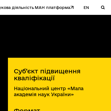
кова діяльність
MAН платформа
EN
Суб’єкт підвищення
кваліфікації
Національний центр «Мала
академія наук України»
Формат