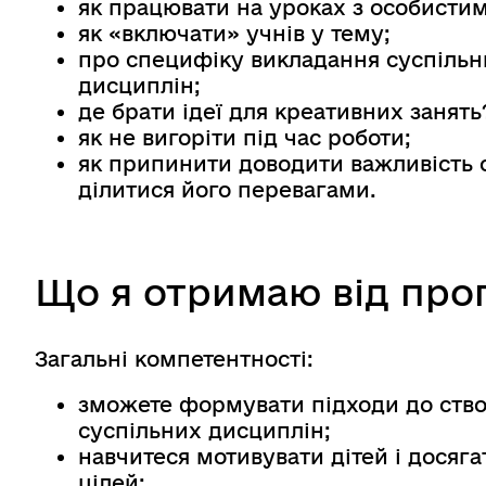
як працювати на уроках з особистим
як «включати» учнів у тему;
про специфіку викладання суспільн
дисциплін;
де брати ідеї для креативних занять
як не вигоріти під час роботи;
як припинити доводити важливість с
ділитися його перевагами.
Що я отримаю від про
Загальні компетентності:
зможете формувати підходи до ство
суспільних дисциплін;
навчитеся мотивувати дітей і досяг
цілей;