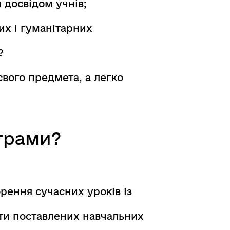
 досвідом учнів;
их і гуманітарних
?
вого предмета, а легко
грами?
рення сучасних уроків із
ати поставлених навчальних