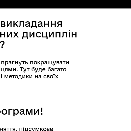
 викладання
рних дисциплін
?
о прагнуть покращувати
цями. Тут буде багато
ні методики на своїх
рограми!
аняття, підсумкове