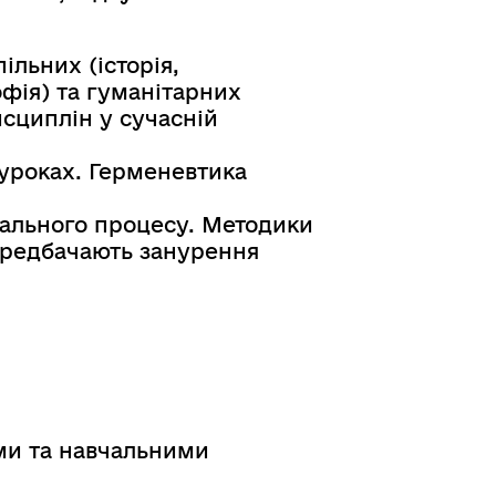
ільних (історія,
офія) та гуманітарних
исциплін у сучасній
 уроках. Герменевтика
чального процесу. Методики
передбачають занурення
ми та навчальними