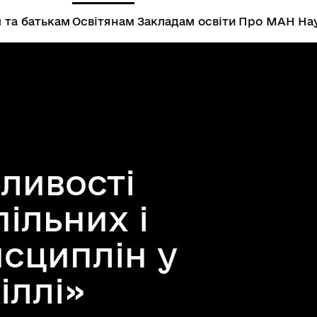
 та батькам
Освітянам
Закладам освіти
Про МАН
Нау
ливості
ільних і
исциплін у
іллі»