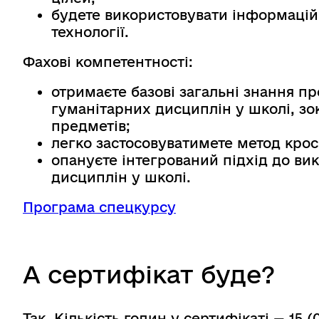
будете використовувати інформаційн
технології.
Фахові компетентності:
отримаєте базові загальні знання п
гуманітарних дисциплін у школі, з
предметів;
легко застосовуватимете метод кро
опануєте інтегрований підхід до ви
дисциплін у школі.
Програма спецкурсу
А сертифікат буде?
Так. Кількість годин у сертифікаті — 15 