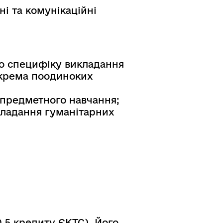
і та комунікаційні
ро специфіку викладання
окрема поодиноких
спредметного навчання;
кладання гуманітарних
(0,5 кредиту ЄКТС). Його