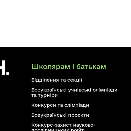
Школярам і батькам
Відділення та секції
Всеукраїнські учнівські олімпіади
та турніри
Конкурси та олімпіади
Всеукраїнські проєкти
Конкурс-захист науково-
дослідницьких робіт