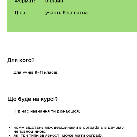
Формат:
онлайн
Ціна:
участь безплатна
Для кого?
Для учнів 9–11 класів.
Що буде на курсі?
Під час навчання ти дізнаєшся:
чому відстань між вершинами в орграфі є в дечому
неповноцінною;
які три типи зв’язності може мати орграф;