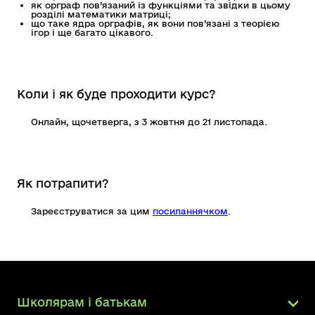
як орграф пов’язаний із функціями та звідки в цьому
розділі математики матриці;
що таке ядра орграфів, як вони пов’язані з теорією
ігор і ще багато цікавого.
Коли і як буде проходити курс?
Онлайн, щочетверга, з 3 жовтня до 21 листопада.
Як потрапити?
Зареєструватися за цим
посиланнячком
.
Школярам і батькам