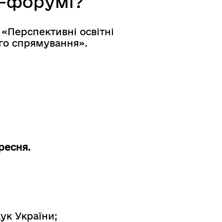
н-форумі?
«Перспективні освітні
ого спрямування».
ресня.
ук України;