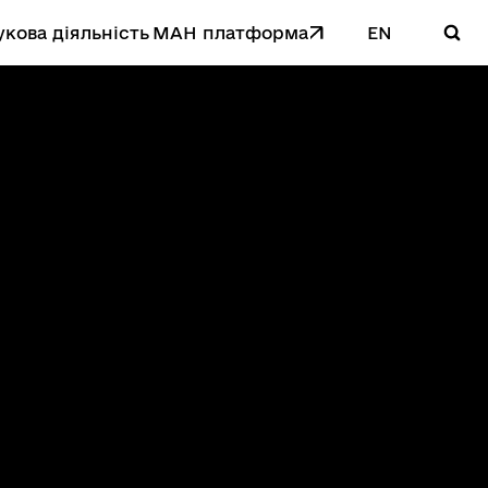
кова діяльність
MAН платформа
EN