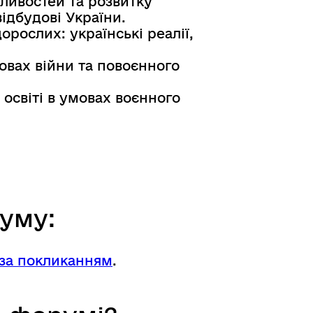
жливостей та розвитку
ідбудові України.
рослих: українські реалії,
мовах війни та повоєнного
освіті в умовах воєнного
уму:
за покликанням
.