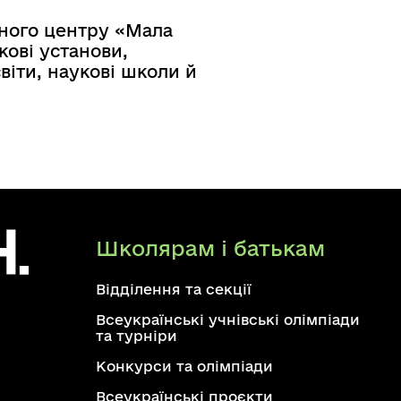
ьного центру «Мала
кові установи,
віти, наукові школи й
Школярам і батькам
Відділення та секції
Всеукраїнські учнівські олімпіади
та турніри
Конкурси та олімпіади
Всеукраїнські проєкти