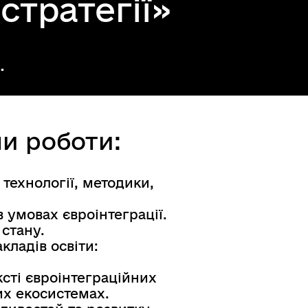
 стратегії»
.
ми роботи:
 технології, методики,
 умовах євроінтеграції.
 стану.
ладів освіти:
ксті євроінтеграційних
их екосистемах.