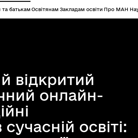
 та батькам
Освітянам
Закладам освіти
Про МАН
Нау
ий відкритий
чний онлайн-
ійні
сучасній освіті: