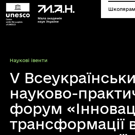
Школярам
Hаукові івенти
V Всеукраїнськ
науково-практи
форум «Інновац
трансформації в 