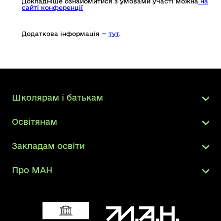
Докладніше ознайомитися з умовами участі можна
на
сайті конференції
Додаткова інформація —
тут
.
Школярам і батькам
Освітянам
Закладам освіти
Про МАН