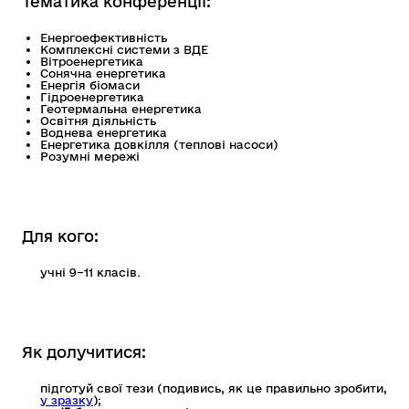
Тематика конференції:
Енергоефективність
Комплексні системи з ВДЕ
Вітроенергетика
Сонячна енергетика
Енергія біомаси
Гідроенергетика
Геотермальна енергетика
Освітня діяльність
Воднева енергетика
Енергетика довкілля (теплові насоси)
Розумні мережі
Для кого:
учні 9–11 класів.
Як долучитися:
підготуй свої тези (подивись, як це правильно зробити,
у зразку
);