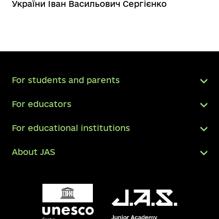
України Іван Васильович Сергієнко
For students and parents
For educators
For educational institutions
About JAS