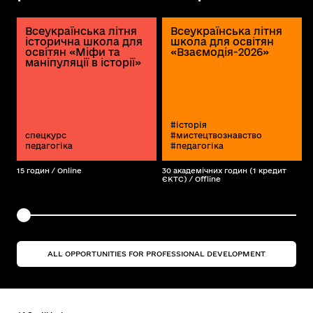
Всеукраїнська літня
Всеукраїнська літня
історична школа для
школа для освітян
освітян «Міфи та
«Взаємодія-2026»
маніпуляції в історії»
#історія
спецкурс
#мистецтвознавство
педагогіка
#педагогіка
15 годин /
Online
30 академічних годин (1 кредит
ЄКТС) /
Offline
ALL OPPORTUNITIES FOR PROFESSIONAL DEVELOPMENT