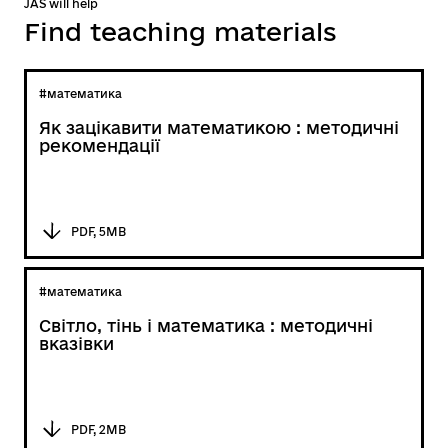
JAS will help
Find teaching materials
#математика
Як зацікавити математикою : методичні
рекомендації
PDF, 5MB
#математика
Світло, тінь і математика : методичні
вказівки
PDF, 2MB