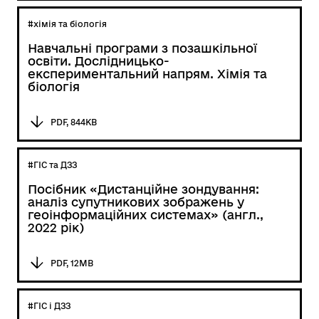
#хімія та біологія
Навчальні програми з позашкільної
освіти. Дослідницько-
експериментальний напрям. Хімія та
біологія
PDF, 844KB
#ГІС та ДЗЗ
Посібник «Дистанційне зондування:
аналіз супутникових зображень у
геоінформаційних системах» (англ.,
2022 рік)
PDF, 12MB
#ГІС і ДЗЗ