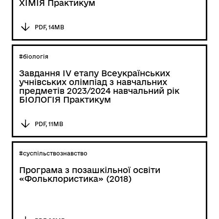
ХІМІЯ Практикум
PDF, 14MB
#біологія
Завдання ІV етапу Всеукраїнських
учнівських олімпіад з навчальних
предметів 2023/2024 навчальний рік
БІОЛОГІЯ Практикум
PDF, 11MB
#суспільствознавство
Програма з позашкільної освіти
«Фольклористика» (2018)