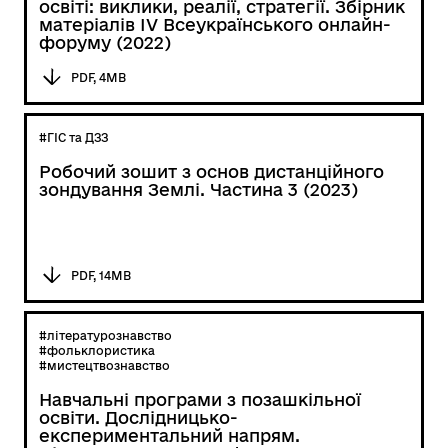
освіті: виклики, реалії, стратегії. Збірник
матеріалів ІV Всеукраїнського онлайн-
форуму (2022)
PDF, 4MB
#ГІС та ДЗЗ
Робочий зошит з основ дистанційного
зондування Землі. Частина 3 (2023)
PDF, 14MB
#літературознавство
#фольклористика
#мистецтвознавство
Навчальні програми з позашкільної
освіти. Дослідницько-
експериментальний напрям.